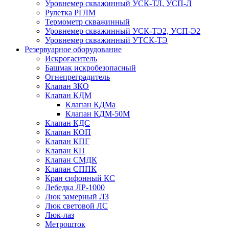
Уровнемер скважинный УСК-ТЛ, УСП-Л
Рулетка РГЛМ
Термометр скважинный
Уровнемер скважинный УСК-ТЭ2, УСП-Э2
Уровнемер скважинный УТСК-ТЭ
Резервуарное оборудование
Искрогаситель
Башмак искробезопасный
Огнепреградитель
Клапан ЗКО
Клапан КДМ
Клапан КДМа
Клапан КДМ-50М
Клапан КДС
Клапан КОП
Клапан КПГ
Клапан КП
Клапан СМДК
Клапан СППК
Кран сифонный КС
Лебедка ЛР-1000
Люк замерный ЛЗ
Люк световой ЛС
Люк-лаз
Метрошток