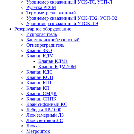
Уровнемер скважинный УСК-ТЛ, УСП-Л
Рулетка РГЛМ
Термометр скважинный
Уровнемер скважинный УСК-ТЭ2, УСП-Э2
Уровнемер скважинный УТСК-ТЭ
Резервуарное оборудование
Искрогаситель
Башмак искробезопасный
Огнепреградитель
Клапан ЗКО
Клапан КДМ
Клапан КДМа
Клапан КДМ-50М
Клапан КДС
Клапан КОП
Клапан КПГ
Клапан КП
Клапан СМДК
Клапан СППК
Кран сифонный КС
Лебедка ЛР-1000
Люк замерный ЛЗ
Люк световой ЛС
Люк-лаз
Метрошток