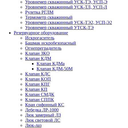
Уровнемер скважинный УСК-ТЭ, УСП-Э
Уровнемер скважинный УСК-ТЛ, УСП-Л
Рулетка РГЛМ
Термометр скважинный
Уровнемер скважинный УСК-ТЭ2, УСП-Э2
Уровнемер скважинный УТСК-ТЭ
Резервуарное оборудование
Искрогаситель
Башмак искробезопасный
Огнепреградитель
Клапан ЗКО
Клапан КДМ
Клапан КДМа
Клапан КДМ-50М
Клапан КДС
Клапан КОП
Клапан КПГ
Клапан КП
Клапан СМДК
Клапан СППК
Кран сифонный КС
Лебедка ЛР-1000
Люк замерный ЛЗ
Люк световой ЛС
Люк-лаз