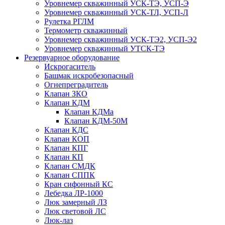
Уровнемер скважинный УСК-ТЭ, УСП-Э
Уровнемер скважинный УСК-ТЛ, УСП-Л
Рулетка РГЛМ
Термометр скважинный
Уровнемер скважинный УСК-ТЭ2, УСП-Э2
Уровнемер скважинный УТСК-ТЭ
Резервуарное оборудование
Искрогаситель
Башмак искробезопасный
Огнепреградитель
Клапан ЗКО
Клапан КДМ
Клапан КДМа
Клапан КДМ-50М
Клапан КДС
Клапан КОП
Клапан КПГ
Клапан КП
Клапан СМДК
Клапан СППК
Кран сифонный КС
Лебедка ЛР-1000
Люк замерный ЛЗ
Люк световой ЛС
Люк-лаз