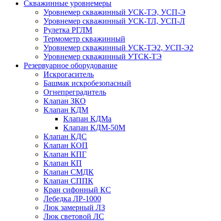
Скважинные уровнемеры
Уровнемер скважинный УСК-ТЭ, УСП-Э
Уровнемер скважинный УСК-ТЛ, УСП-Л
Рулетка РГЛМ
Термометр скважинный
Уровнемер скважинный УСК-ТЭ2, УСП-Э2
Уровнемер скважинный УТСК-ТЭ
Резервуарное оборудование
Искрогаситель
Башмак искробезопасный
Огнепреградитель
Клапан ЗКО
Клапан КДМ
Клапан КДМа
Клапан КДМ-50М
Клапан КДС
Клапан КОП
Клапан КПГ
Клапан КП
Клапан СМДК
Клапан СППК
Кран сифонный КС
Лебедка ЛР-1000
Люк замерный ЛЗ
Люк световой ЛС