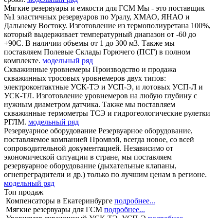
Мягкие резервуары и емкости для ГСМ
Мы - это поставщик
№1 эластичных резервуаров по Уралу, ХМАО, ЯНАО и
Дальнему Востоку. Изготовление из термополиуретана 100%,
который выдерживает температурный диапазон от -60 до
+90С. В наличии объемы от 1 до 300 м3. Также мы
поставляем Полевые Склады Горючего (ПСГ) в полном
комплекте.
модельный ряд
Скважинные уровнемеры
Производство и продажа
скважинных тросовых уровнемеров двух типов:
электроконтактные УСК-ТЭ и УСП-Э, и лотовых УСП-Л и
УСК-ТЛ. Изготовление уровнемеров на любую глубину с
нужным диаметром датчика. Также мы поставляем
скважинные термометры ТСЭ и гидрогеологические рулетки
РГЛМ.
модельный ряд
Резервуарное оборудование
Резервуарное оборудование,
поставляемое компанией Промвэй, всегда новое, со всей
сопроводительной документацией. Независимо от
экономической ситуации в стране, мы поставляем
резервуарное оборудование (дыхательные клапаны,
огнепреградители и др.) только по лучшим ценам в регионе.
модельный ряд
Топ продаж
Компенсаторы в Екатеринбурге
подробнее...
Мягкие резервуары для ГСМ
подробнее...