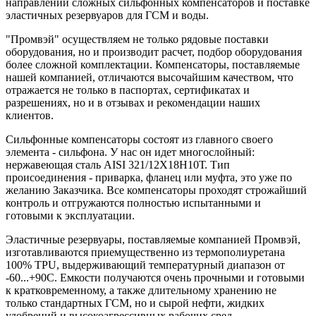
направлении сложных сильфонных компенсаторов и поставке
эластичных резервуаров для ГСМ и воды.
"Промвэй" осуществляем не только рядовые поставки
оборудования, но и производит расчет, подбор оборудования
более сложной комплектации. Компенсаторы, поставляемые
нашей компанией, отличаются высочайшим качеством, что
отражается не только в паспортах, сертификатах и
разрешениях, но и в отзывах и рекомендации наших
клиентов.
Сильфонные компенсаторы состоят из главного своего
элемента - сильфона. У нас он идет многослойный:
нержавеющая сталь AISI 321/12Х18Н10Т. Тип
происоединения - приварка, фланец или муфта, это уже по
желанию Заказчика. Все компенсаторы проходят строжайший
контроль и отгружаются полностью испытанными и
готовыми к эксплуатации.
Эластичные резервуары, поставляемые компанией Промвэй,
изготавливаются приемущественно из термополиуретана
100% TPU, выдерживающий температурный диапазон от
-60...+90С. Емкости получаются очень прочными и готовыми
к кратковременному, а также длительному хранению не
только стандартных ГСМ, но и сырой нефти, жидких
удобрений и высокоагрессивных рабочих сред.