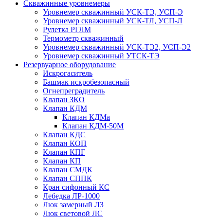
Скважинные уровнемеры
Уровнемер скважинный УСК-ТЭ, УСП-Э
Уровнемер скважинный УСК-ТЛ, УСП-Л
Рулетка РГЛМ
Термометр скважинный
Уровнемер скважинный УСК-ТЭ2, УСП-Э2
Уровнемер скважинный УТСК-ТЭ
Резервуарное оборудование
Искрогаситель
Башмак искробезопасный
Огнепреградитель
Клапан ЗКО
Клапан КДМ
Клапан КДМа
Клапан КДМ-50М
Клапан КДС
Клапан КОП
Клапан КПГ
Клапан КП
Клапан СМДК
Клапан СППК
Кран сифонный КС
Лебедка ЛР-1000
Люк замерный ЛЗ
Люк световой ЛС