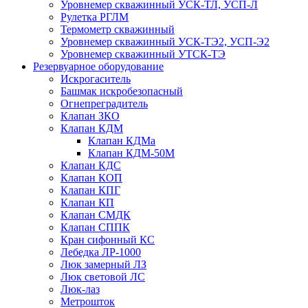
Уровнемер скважинный УСК-ТЛ, УСП-Л
Рулетка РГЛМ
Термометр скважинный
Уровнемер скважинный УСК-ТЭ2, УСП-Э2
Уровнемер скважинный УТСК-ТЭ
Резервуарное оборудование
Искрогаситель
Башмак искробезопасный
Огнепреградитель
Клапан ЗКО
Клапан КДМ
Клапан КДМа
Клапан КДМ-50М
Клапан КДС
Клапан КОП
Клапан КПГ
Клапан КП
Клапан СМДК
Клапан СППК
Кран сифонный КС
Лебедка ЛР-1000
Люк замерный ЛЗ
Люк световой ЛС
Люк-лаз
Метрошток