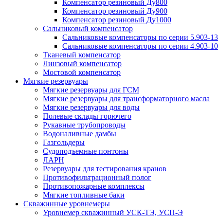
Компенсатор резиновый Ду800
Компенсатор резиновый Ду900
Компенсатор резиновый Ду1000
Сальниковый компенсатор
Сальниковые компенсаторы по серии 5.903-13
Сальниковые компенсаторы по серии 4.903-10
Тканевый компенсатор
Линзовый компенсатор
Мостовой компенсатор
Мягкие резервуары
Мягкие резервуары для ГСМ
Мягкие резервуары для трансформаторного масла
Мягкие резервуары для воды
Полевые склады горючего
Рукавные трубопроводы
Водоналивные дамбы
Газгольдеры
Судоподъемные понтоны
ЛАРН
Резервуары для тестирования кранов
Противофильтрационный полог
Противопожарные комплексы
Мягкие топливные баки
Скважинные уровнемеры
Уровнемер скважинный УСК-ТЭ, УСП-Э