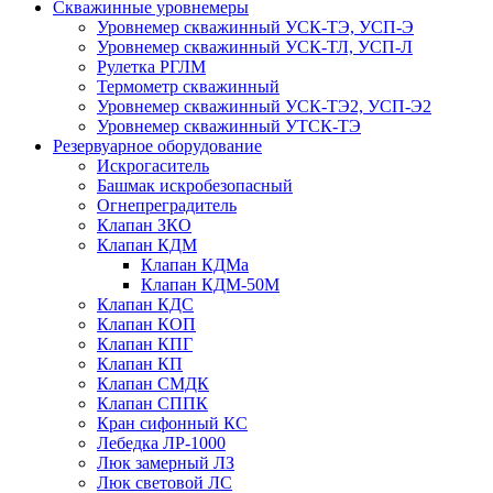
Скважинные уровнемеры
Уровнемер скважинный УСК-ТЭ, УСП-Э
Уровнемер скважинный УСК-ТЛ, УСП-Л
Рулетка РГЛМ
Термометр скважинный
Уровнемер скважинный УСК-ТЭ2, УСП-Э2
Уровнемер скважинный УТСК-ТЭ
Резервуарное оборудование
Искрогаситель
Башмак искробезопасный
Огнепреградитель
Клапан ЗКО
Клапан КДМ
Клапан КДМа
Клапан КДМ-50М
Клапан КДС
Клапан КОП
Клапан КПГ
Клапан КП
Клапан СМДК
Клапан СППК
Кран сифонный КС
Лебедка ЛР-1000
Люк замерный ЛЗ
Люк световой ЛС