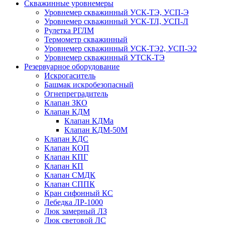
Скважинные уровнемеры
Уровнемер скважинный УСК-ТЭ, УСП-Э
Уровнемер скважинный УСК-ТЛ, УСП-Л
Рулетка РГЛМ
Термометр скважинный
Уровнемер скважинный УСК-ТЭ2, УСП-Э2
Уровнемер скважинный УТСК-ТЭ
Резервуарное оборудование
Искрогаситель
Башмак искробезопасный
Огнепреградитель
Клапан ЗКО
Клапан КДМ
Клапан КДМа
Клапан КДМ-50М
Клапан КДС
Клапан КОП
Клапан КПГ
Клапан КП
Клапан СМДК
Клапан СППК
Кран сифонный КС
Лебедка ЛР-1000
Люк замерный ЛЗ
Люк световой ЛС