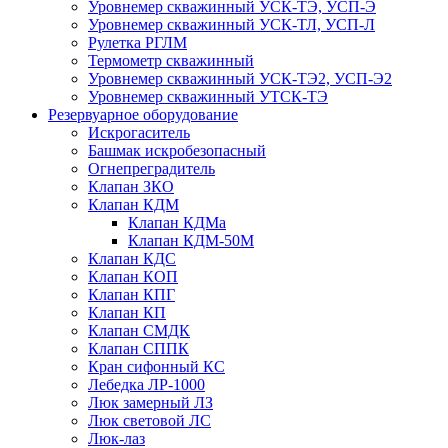
Уровнемер скважинный УСК-ТЭ, УСП-Э
Уровнемер скважинный УСК-ТЛ, УСП-Л
Рулетка РГЛМ
Термометр скважинный
Уровнемер скважинный УСК-ТЭ2, УСП-Э2
Уровнемер скважинный УТСК-ТЭ
Резервуарное оборудование
Искрогаситель
Башмак искробезопасный
Огнепреградитель
Клапан ЗКО
Клапан КДМ
Клапан КДМа
Клапан КДМ-50М
Клапан КДС
Клапан КОП
Клапан КПГ
Клапан КП
Клапан СМДК
Клапан СППК
Кран сифонный КС
Лебедка ЛР-1000
Люк замерный ЛЗ
Люк световой ЛС
Люк-лаз