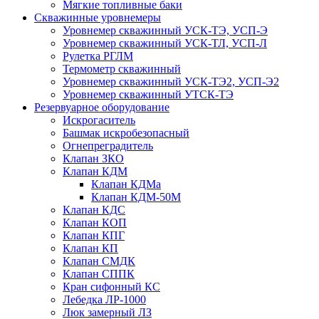
Мягкие топливные баки
Скважинные уровнемеры
Уровнемер скважинный УСК-ТЭ, УСП-Э
Уровнемер скважинный УСК-ТЛ, УСП-Л
Рулетка РГЛМ
Термометр скважинный
Уровнемер скважинный УСК-ТЭ2, УСП-Э2
Уровнемер скважинный УТСК-ТЭ
Резервуарное оборудование
Искрогаситель
Башмак искробезопасный
Огнепреградитель
Клапан ЗКО
Клапан КДМ
Клапан КДМа
Клапан КДМ-50М
Клапан КДС
Клапан КОП
Клапан КПГ
Клапан КП
Клапан СМДК
Клапан СППК
Кран сифонный КС
Лебедка ЛР-1000
Люк замерный ЛЗ