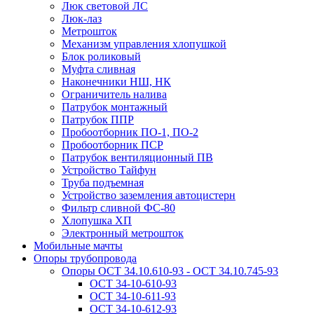
Люк световой ЛС
Люк-лаз
Метрошток
Механизм управления хлопушкой
Блок роликовый
Муфта сливная
Наконечники НШ, НК
Ограничитель налива
Патрубок монтажный
Патрубок ППР
Пробоотборник ПО-1, ПО-2
Пробоотборник ПСР
Патрубок вентиляционный ПВ
Устройство Тайфун
Труба подъемная
Устройство заземления автоцистерн
Фильтр сливной ФС-80
Хлопушка ХП
Электронный метрошток
Мобильные мачты
Опоры трубопровода
Опоры ОСТ 34.10.610-93 - ОСТ 34.10.745-93
ОСТ 34-10-610-93
ОСТ 34-10-611-93
ОСТ 34-10-612-93