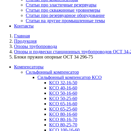
Статьи про эластичные резервуары
Статьи про скважинные уровнемеры
Статьи про резервуарное оборудование
Статьи на другие промышленные темы
Контакты
Главная
Продукция
Опоры трубопровода
Опоры и подвески станционных трубопроводов ОСТ 34
Блоки пружин опорные ОСТ 34 296-75
Компенсаторы
Сильфонный компенсатор
Сильфонный компенсатор КСО
КСО 32-16-50
КСО 40-16-60
КСО 50-16-60
КСО 50-25-60
КСО 65-16-60
КСО 65-25-60
КСО 80-16-60
КСО 80-16-70
КСО 80-25-70
КСО 100-16-60