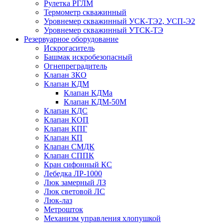
Рулетка РГЛМ
Термометр скважинный
Уровнемер скважинный УСК-ТЭ2, УСП-Э2
Уровнемер скважинный УТСК-ТЭ
Резервуарное оборудование
Искрогаситель
Башмак искробезопасный
Огнепреградитель
Клапан ЗКО
Клапан КДМ
Клапан КДМа
Клапан КДМ-50М
Клапан КДС
Клапан КОП
Клапан КПГ
Клапан КП
Клапан СМДК
Клапан СППК
Кран сифонный КС
Лебедка ЛР-1000
Люк замерный ЛЗ
Люк световой ЛС
Люк-лаз
Метрошток
Механизм управления хлопушкой