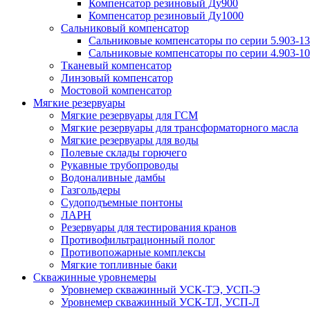
Компенсатор резиновый Ду900
Компенсатор резиновый Ду1000
Сальниковый компенсатор
Сальниковые компенсаторы по серии 5.903-13
Сальниковые компенсаторы по серии 4.903-10
Тканевый компенсатор
Линзовый компенсатор
Мостовой компенсатор
Мягкие резервуары
Мягкие резервуары для ГСМ
Мягкие резервуары для трансформаторного масла
Мягкие резервуары для воды
Полевые склады горючего
Рукавные трубопроводы
Водоналивные дамбы
Газгольдеры
Судоподъемные понтоны
ЛАРН
Резервуары для тестирования кранов
Противофильтрационный полог
Противопожарные комплексы
Мягкие топливные баки
Скважинные уровнемеры
Уровнемер скважинный УСК-ТЭ, УСП-Э
Уровнемер скважинный УСК-ТЛ, УСП-Л