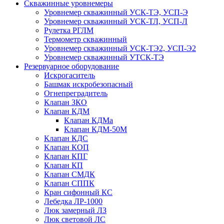
Скважинные уровнемеры
Уровнемер скважинный УСК-ТЭ, УСП-Э
Уровнемер скважинный УСК-ТЛ, УСП-Л
Рулетка РГЛМ
Термометр скважинный
Уровнемер скважинный УСК-ТЭ2, УСП-Э2
Уровнемер скважинный УТСК-ТЭ
Резервуарное оборудование
Искрогаситель
Башмак искробезопасный
Огнепреградитель
Клапан ЗКО
Клапан КДМ
Клапан КДМа
Клапан КДМ-50М
Клапан КДС
Клапан КОП
Клапан КПГ
Клапан КП
Клапан СМДК
Клапан СППК
Кран сифонный КС
Лебедка ЛР-1000
Люк замерный ЛЗ
Люк световой ЛС