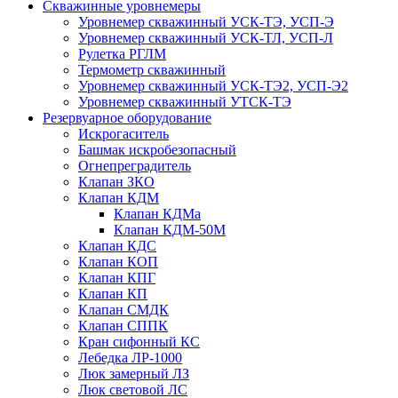
Скважинные уровнемеры
Уровнемер скважинный УСК-ТЭ, УСП-Э
Уровнемер скважинный УСК-ТЛ, УСП-Л
Рулетка РГЛМ
Термометр скважинный
Уровнемер скважинный УСК-ТЭ2, УСП-Э2
Уровнемер скважинный УТСК-ТЭ
Резервуарное оборудование
Искрогаситель
Башмак искробезопасный
Огнепреградитель
Клапан ЗКО
Клапан КДМ
Клапан КДМа
Клапан КДМ-50М
Клапан КДС
Клапан КОП
Клапан КПГ
Клапан КП
Клапан СМДК
Клапан СППК
Кран сифонный КС
Лебедка ЛР-1000
Люк замерный ЛЗ
Люк световой ЛС