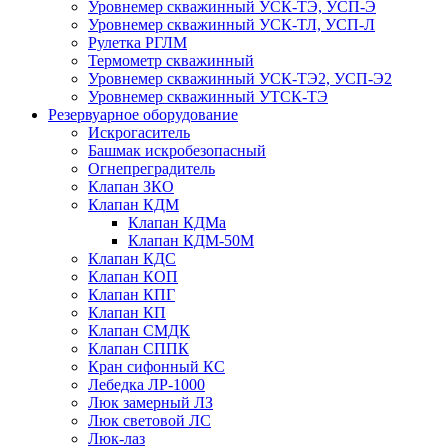
Уровнемер скважинный УСК-ТЭ, УСП-Э
Уровнемер скважинный УСК-ТЛ, УСП-Л
Рулетка РГЛМ
Термометр скважинный
Уровнемер скважинный УСК-ТЭ2, УСП-Э2
Уровнемер скважинный УТСК-ТЭ
Резервуарное оборудование
Искрогаситель
Башмак искробезопасный
Огнепреградитель
Клапан ЗКО
Клапан КДМ
Клапан КДМа
Клапан КДМ-50М
Клапан КДС
Клапан КОП
Клапан КПГ
Клапан КП
Клапан СМДК
Клапан СППК
Кран сифонный КС
Лебедка ЛР-1000
Люк замерный ЛЗ
Люк световой ЛС
Люк-лаз