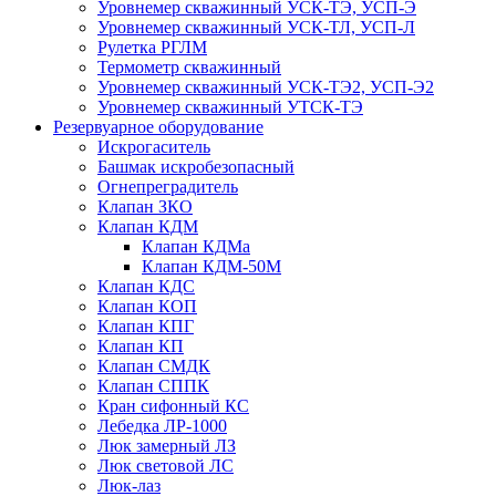
Уровнемер скважинный УСК-ТЭ, УСП-Э
Уровнемер скважинный УСК-ТЛ, УСП-Л
Рулетка РГЛМ
Термометр скважинный
Уровнемер скважинный УСК-ТЭ2, УСП-Э2
Уровнемер скважинный УТСК-ТЭ
Резервуарное оборудование
Искрогаситель
Башмак искробезопасный
Огнепреградитель
Клапан ЗКО
Клапан КДМ
Клапан КДМа
Клапан КДМ-50М
Клапан КДС
Клапан КОП
Клапан КПГ
Клапан КП
Клапан СМДК
Клапан СППК
Кран сифонный КС
Лебедка ЛР-1000
Люк замерный ЛЗ
Люк световой ЛС
Люк-лаз