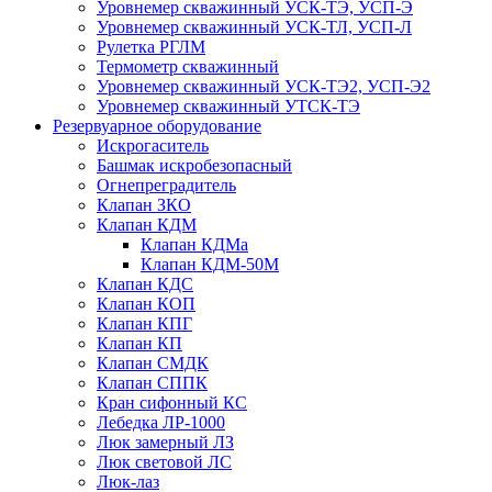
Уровнемер скважинный УСК-ТЭ, УСП-Э
Уровнемер скважинный УСК-ТЛ, УСП-Л
Рулетка РГЛМ
Термометр скважинный
Уровнемер скважинный УСК-ТЭ2, УСП-Э2
Уровнемер скважинный УТСК-ТЭ
Резервуарное оборудование
Искрогаситель
Башмак искробезопасный
Огнепреградитель
Клапан ЗКО
Клапан КДМ
Клапан КДМа
Клапан КДМ-50М
Клапан КДС
Клапан КОП
Клапан КПГ
Клапан КП
Клапан СМДК
Клапан СППК
Кран сифонный КС
Лебедка ЛР-1000
Люк замерный ЛЗ
Люк световой ЛС
Люк-лаз