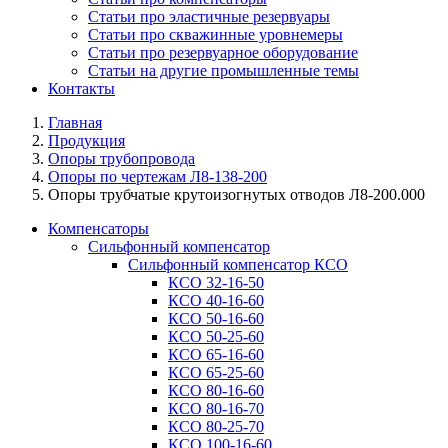
Статьи про эластичные резервуары
Статьи про скважинные уровнемеры
Статьи про резервуарное оборудование
Статьи на другие промышленные темы
Контакты
Главная
Продукция
Опоры трубопровода
Опоры по чертежам Л8-138-200
Опоры трубчатые крутоизогнутых отводов Л8-200.000
Компенсаторы
Сильфонный компенсатор
Сильфонный компенсатор КСО
КСО 32-16-50
КСО 40-16-60
КСО 50-16-60
КСО 50-25-60
КСО 65-16-60
КСО 65-25-60
КСО 80-16-60
КСО 80-16-70
КСО 80-25-70
КСО 100-16-60