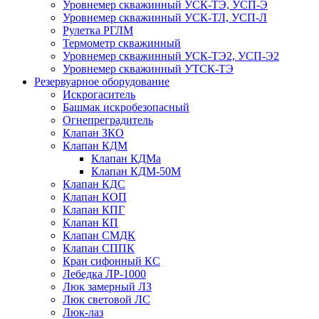
Уровнемер скважинный УСК-ТЭ, УСП-Э
Уровнемер скважинный УСК-ТЛ, УСП-Л
Рулетка РГЛМ
Термометр скважинный
Уровнемер скважинный УСК-ТЭ2, УСП-Э2
Уровнемер скважинный УТСК-ТЭ
Резервуарное оборудование
Искрогаситель
Башмак искробезопасный
Огнепреградитель
Клапан ЗКО
Клапан КДМ
Клапан КДМа
Клапан КДМ-50М
Клапан КДС
Клапан КОП
Клапан КПГ
Клапан КП
Клапан СМДК
Клапан СППК
Кран сифонный КС
Лебедка ЛР-1000
Люк замерный ЛЗ
Люк световой ЛС
Люк-лаз