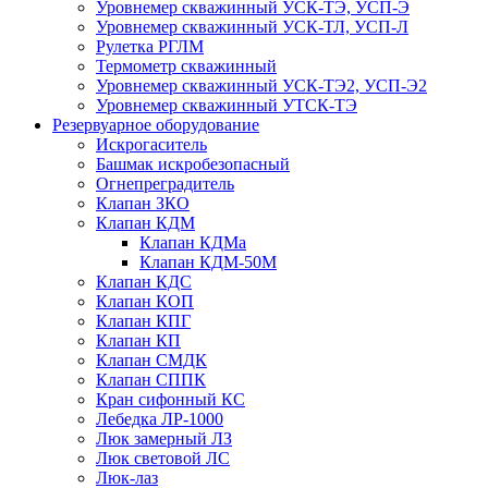
Уровнемер скважинный УСК-ТЭ, УСП-Э
Уровнемер скважинный УСК-ТЛ, УСП-Л
Рулетка РГЛМ
Термометр скважинный
Уровнемер скважинный УСК-ТЭ2, УСП-Э2
Уровнемер скважинный УТСК-ТЭ
Резервуарное оборудование
Искрогаситель
Башмак искробезопасный
Огнепреградитель
Клапан ЗКО
Клапан КДМ
Клапан КДМа
Клапан КДМ-50М
Клапан КДС
Клапан КОП
Клапан КПГ
Клапан КП
Клапан СМДК
Клапан СППК
Кран сифонный КС
Лебедка ЛР-1000
Люк замерный ЛЗ
Люк световой ЛС
Люк-лаз