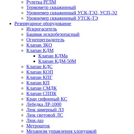
Рулетка РГЛМ
Термометр скважинный
Уровнемер скважинный УСК-ТЭ2, УСП-Э2
Уровнемер скважинный УТСК-ТЭ
Резервуарное оборудование
Искрогаситель
Башмак искробезопасный
Огнепреградитель
Клапан ЗКО
Клапан КДМ
Клапан КДМа
Клапан КДМ-50М
Клапан КДС
Клапан КОП
Клапан КПГ
Клапан КП
Клапан СМДК
Клапан СППК
Кран сифонный КС
Лебедка ЛР-1000
Люк замерный ЛЗ
Люк световой ЛС
Люк-лаз
Метрошток
Механизм управления хлопушкой